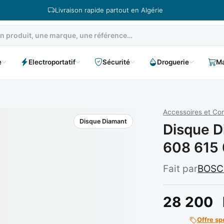
Livraison rapide partout en Algérie
e
Electroportatif
Sécurité
Droguerie
Ma
Accessoires et C
Disque Diamant
Disque D
608 615
Fait par
BOS
28 200
Offre sp