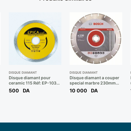
DISQUE DIAMANT
DISQUE DIAMANT
Disque diamant pour
Disque diamant a couper
ceramic 115 Réf: EP-10373
special marbre 230mm
** EPICA
ref: 608 602 283 **
500
DA
10 000
DA
BOSCH