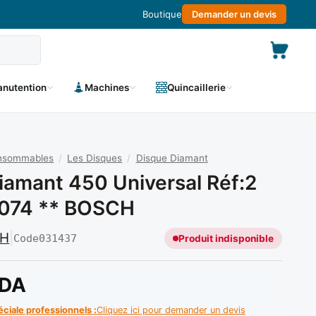
Boutique
Demander un devis
nutention
Machines
Quincaillerie
onsommables
/
Les Disques
/
Disque Diamant
iamant 450 Universal Réf:2
 074 ** BOSCH
CH
|
Code
031437
Produit indisponible
DA
éciale professionnels :
Cliquez ici pour demander un devis