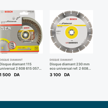
DISQUE DIAMANT
DISQUE DIAMANT
Disque diamant 115
Disque diamant 230 mm
universal 2 608 615 057
eco universal ref: 2 608
** BOSCH
615 031 ** BOSCH
1 500
DA
3 100
DA