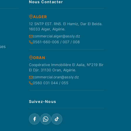
Nous Contacter
ALGER
12 SNTP EST. RN5. El Hamiz, Dar El Beida.
16033 Alger, Algérie.
commercial.alger@assly.dz
0561-660-006 / 007 / 008
ses
ORAN
Coopérative Immobilière El Aalia, N°219 Bir
El Djir. 31130 Oran, Algérie.
commercial.oran@assly.dz
0560 031 044 / 055
Suivez-Nous