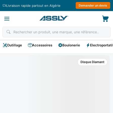
Passer
Livraison rapide partout en Algérie
Demander un devis
au
contenu
Outillage
Accessoires
Boulonerie
Electroportati
Disque Diamant