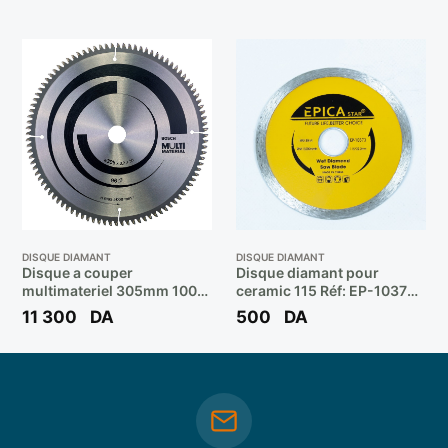
DISQUE DIAMANT
DISQUE DIAMANT
Disque a couper
Disque diamant pour
multimateriel 305mm 100d
ceramic 115 Réf: EP-10373
/ 2608642209 ** BOSCH
** EPICA
11 300
DA
500
DA