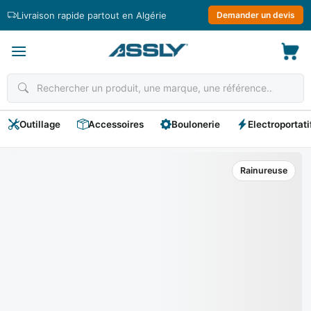
Passer
Livraison rapide partout en Algérie
Demander un devis
au
contenu
Outillage
Accessoires
Boulonerie
Electroportati
Rainureuse