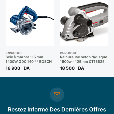
RAINUREUSE
RAINUREUSE
Scie à marbre 115 mm
Rainureuse beton d/disque
1400W GDC 140 ** BOSCH
1500w – 125mm CT13525
** CROWN
16 900
DA
18 500
DA
Restez Informé Des Dernières Offres