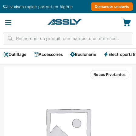
Passer
Livraison rapide partout en Algérie
Demander un devis
au
contenu
Outillage
Accessoires
Boulonerie
Electroportati
Roues Pivotantes