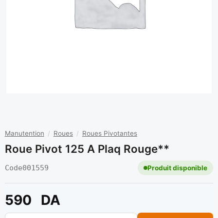
Manutention
/
Roues
/
Roues Pivotantes
Roue Pivot 125 A Plaq Rouge**
Code
001559
Produit disponible
590
DA
quantité de Roue pivot 125 a plaq rouge**