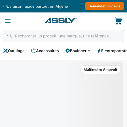
Passer
Livraison rapide partout en Algérie
Demander un devis
au
contenu
Outillage
Accessoires
Boulonerie
Electroportati
Multimètre Ampvolt