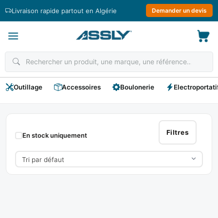
Passer
Livraison rapide partout en Algérie
Demander un devis
au
contenu
Outillage
Accessoires
Boulonerie
Electroportati
Vilebrequin
Filtres
En stock uniquement